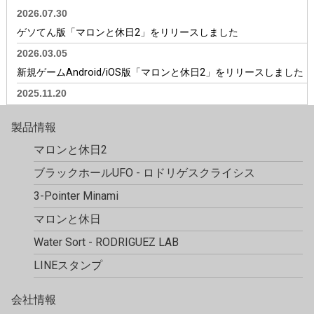
2026.07.30
ゲソてん版「マロンと休日2」をリリースしました
2026.03.05
新規ゲームAndroid/iOS版「マロンと休日2」をリリースしました
2025.11.20
ロドリゲスシリーズ第二弾・新規ゲームAndroid/iOS版「ブラッ
製品情報
クホールUFO - ロドリゲスクライシス」をリリースしました
マロンと休日2
2025.6.12
第三弾新規ゲームAndroid/iOS版「3-Pointer Minami（スリーポ
ブラックホールUFO - ロドリゲスクライシス
インターミナミ）」をリリースしました
3-Pointer Minami
2024.12.27
マロンと休日
Android/iOS版「マロンと休日」をアップデート
Water Sort
- RODRIGUEZ LAB
2024.12.3
LINEスタンプ
Android/iOS版「マロンと休日」をアップデート
2024.11.16
会社情報
2024年11月16日より1周年感謝キャンペーンスタート