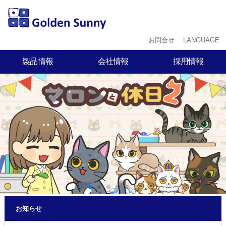
お問合せ
LANGUAGE
製品情報
会社情報
採用情報
マロンと休日2
企業理念
採用の流れ
ブラックホールUFO - ロ
会社概要
募集要項
ドリゲスクライシス
会社沿革
スタッフ
3-Pointer Minami
インタビュー
マロンと休日
Water Sort
- RODRIGUEZ LAB
LINEスタンプ
お知らせ